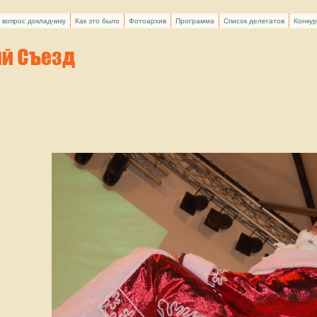
 вопрос докладчику
Как это было
Фотоархив
Программа
Список делегатов
Конку