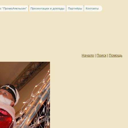
рс "ПромоАпельсин"
Презентации и доклады
Партнёры
Контакты
Начало
|
Поиск
|
Помощь