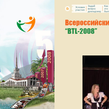
Задай
Как
Условия
вопрос
это
участия
докладчику
был