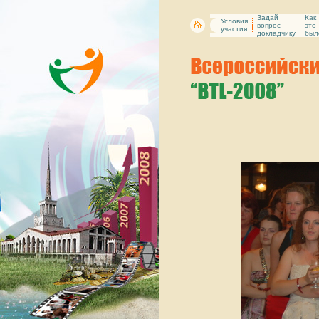
Задай
Как
Условия
вопрос
это
участия
докладчику
был